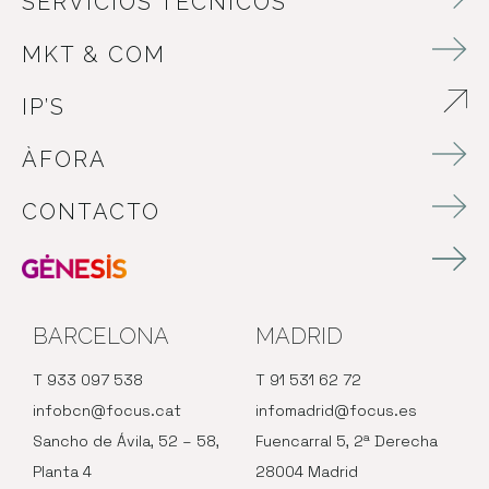
SERVICIOS TÉCNICOS
MKT & COM
IP’S
ABRE EN NUEVA VENTANA
ÀFORA
CONTACTO
BARCELONA
MADRID
T 933 097 538
T 91 531 62 72
infobcn@focus.cat
infomadrid@focus.es
Sancho de Ávila, 52 – 58,
Fuencarral 5, 2ª Derecha
Planta 4
28004 Madrid