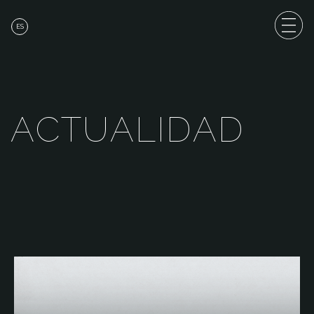
ES
A
C
T
U
A
L
I
D
A
D