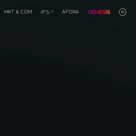
MKT & COM
IP’S
ABRE EN NUEVA VENTANA
ÀFORA
ES