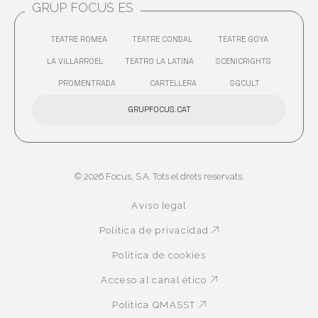
GRUP FOCUS ES
TEATRE ROMEA
TEATRE CONDAL
TEATRE GOYA
ABRE EN NUEVA VENTANA
ABRE EN NUEVA VENTANA
ABRE EN 
LA VILLARROEL
TEATRO LA LATINA
SCENICRIGHTS
ABRE EN NUEVA VENTANA
ABRE EN NUEVA VENTANA
ABRE EN 
PROMENTRADA
CARTELLERA
SGCULT
ABRE EN NUEVA VENTANA
ABRE EN NUEVA VENTANA
GRUPFOCUS.CAT
© 2026 Focus, S.A. Tots el drets reservats.
Aviso legal
Política de privacidad
Abre en nueva ven
Política de cookies
Acceso al canal ético
Abre en nueva ven
Política QMASST
Abre en nueva venta