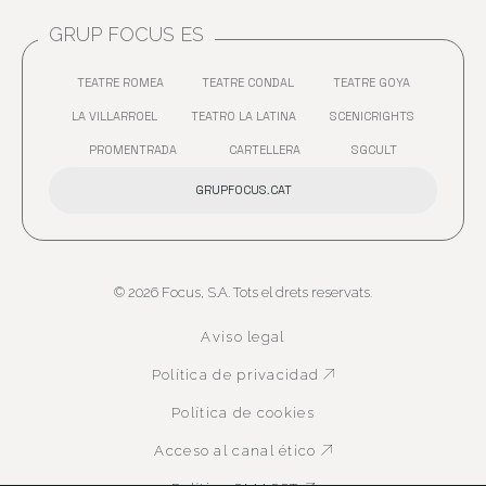
GRUP FOCUS ES
TEATRE ROMEA
TEATRE CONDAL
TEATRE GOYA
ABRE EN NUEVA VENTANA
ABRE EN NUEVA VENTANA
ABRE EN 
LA VILLARROEL
TEATRO LA LATINA
SCENICRIGHTS
ABRE EN NUEVA VENTANA
ABRE EN NUEVA VENTANA
ABRE EN 
PROMENTRADA
CARTELLERA
SGCULT
ABRE EN NUEVA VENTANA
ABRE EN NUEVA VENTANA
GRUPFOCUS.CAT
© 2026 Focus, S.A. Tots el drets reservats.
Aviso legal
Política de privacidad
Abre en nueva ven
Política de cookies
Acceso al canal ético
Abre en nueva ven