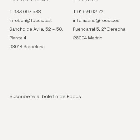
T 933 097 538
T 91 531 62 72
infobcn@focus.cat
infomadrid@focus.es
Sancho de Ávila, 52 – 58,
Fuencarral 5, 2ª Derecha
Planta 4
28004 Madrid
08018 Barcelona
Suscríbete al boletín de Focus