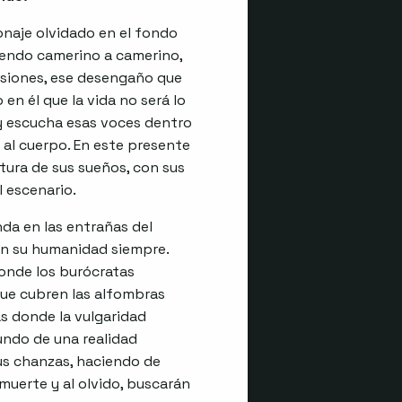
sonaje olvidado en el fondo
ciendo camerino a camerino,
lusiones, ese desengaño que
n él que la vida no será lo
oy escucha esas voces dentro
a al cuerpo. En este presente
ltura de sus sueños, con sus
l escenario.
da en las entrañas del
con su humanidad siempre.
donde los burócratas
que cubren las alfombras
as donde la vulgaridad
ndo de una realidad
us chanzas, haciendo de
muerte y al olvido, buscarán