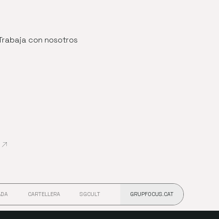
Trabaja con nosotros
Abre en nueva ventana
ADA
CARTELLERA
SGCULT
GRUPFOCUS.CAT
 VENTANA
ABRE EN NUEVA VENTANA
ABRE EN NUEVA VENTANA