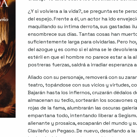
¿Y si volviera a la vida?, se pregunta este per
del espejo. Frente a él, un actor ha ido enveje
maquillando su íntima derrota, sus gastadas i
ensombrece sus días. Tantas cosas han muerto e
suficientemente larga para olvidarlas. Pero h
del azogue y es como si el alma se le devolvier
estéril en que el hombre no parece estar a la a
postreras fuerzas, saldrá a irradiar esperanza a
Aliado con su personaje, removerá con su zaran
teatro, topándose con sus vicios y virtudes, 
Bajarán hasta los infiernos, cruzarán dédalos 
almacenan su tedio, sortearán los socavones 
rojas de la fama, alumbrarán las oscuras galerí
empantana todo, intentando liberar a Segismu
alienante y prosaica, escaparán del mundo y s
Clavileño un Pegaso. De nuevo, desafiando a la 