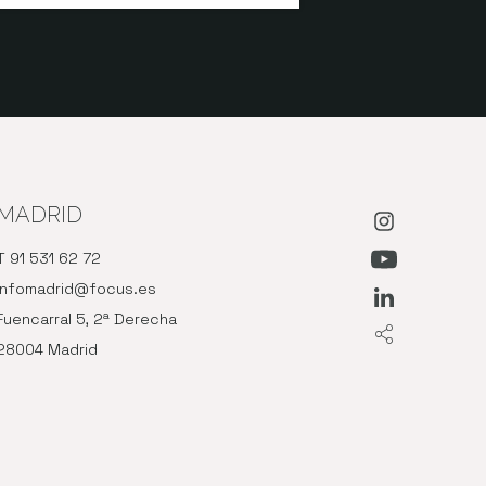
MADRID
Abre en nue
T 91 531 62 72
Abre en nu
infomadrid@focus.es
Abre en nue
Fuencarral 5, 2ª Derecha
28004 Madrid