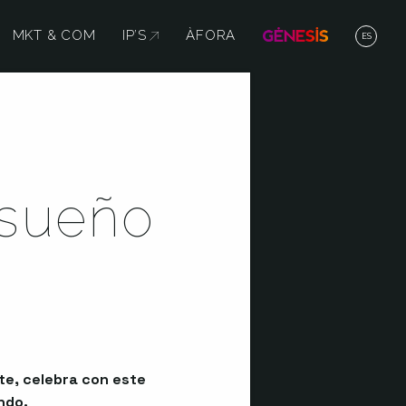
MKT & COM
IP’S
ABRE EN NUEVA VENTANA
ÀFORA
ES
 sueño
te, celebra con este
ndo.