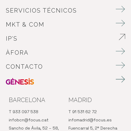
SERVICIOS TÉCNICOS
MKT & COM
IP’S
ABRE EN NUEVA VENTANA
ÀFORA
CONTACTO
BARCELONA
MADRID
T 933 097 538
T 91 531 62 72
infobcn@focus.cat
infomadrid@focus.es
Sancho de Ávila, 52 – 58,
Fuencarral 5, 2ª Derecha