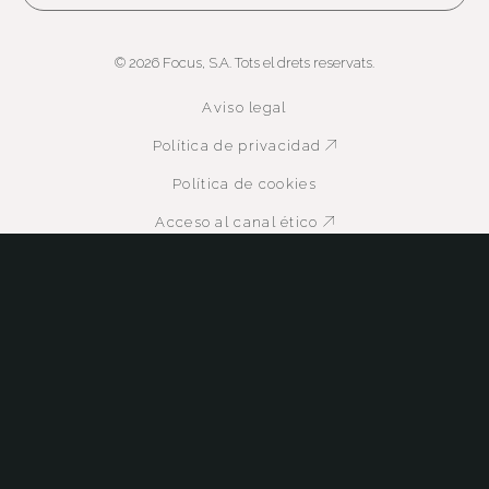
© 2026 Focus, S.A. Tots el drets reservats.
Aviso legal
Política de privacidad
Abre en nueva ven
Política de cookies
Acceso al canal ético
Abre en nueva ven
Política QMASST
Abre en nueva venta
Certificaciones
Abre en nueva venta
Abre en nueva ventana