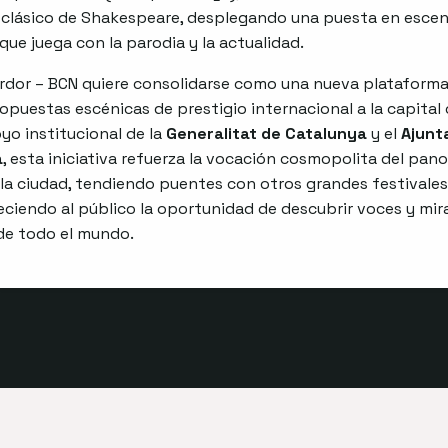
l clásico de Shakespeare, desplegando una puesta en esce
que juega con la parodia y la actualidad.
ardor – BCN quiere consolidarse como una nueva plataform
opuestas escénicas de prestigio internacional a la capital 
yo institucional de la
Generalitat de Catalunya
y el
Ajunt
a
, esta iniciativa refuerza la vocación cosmopolita del pan
 la ciudad, tendiendo puentes con otros grandes festivale
eciendo al público la oportunidad de descubrir voces y mir
de todo el mundo.