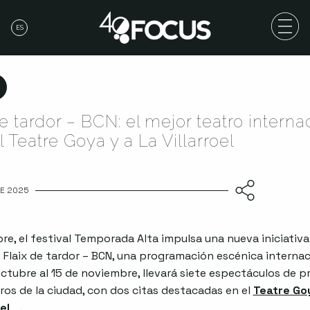
ES
e tardor – BCN: el mejor teatro interna
l Teatre Goya y a La Villarroel
DE 2025
re, el festival Temporada Alta impulsa una nueva iniciativa
 Flaix de tardor – BCN, una programación escénica internac
octubre al 15 de noviembre, llevará siete espectáculos de pr
tros de la ciudad, con dos citas destacadas en el
Teatre Go
el
Abre en nueva ventana
.