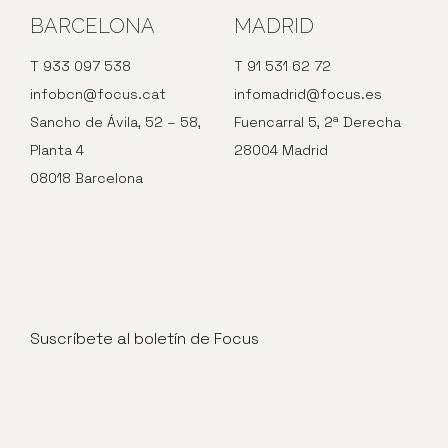
BARCELONA
MADRID
T 933 097 538
T 91 531 62 72
infobcn@focus.cat
infomadrid@focus.es
Sancho de Ávila, 52 – 58,
Fuencarral 5, 2ª Derecha
Planta 4
28004 Madrid
08018 Barcelona
Suscríbete al boletín de Focus