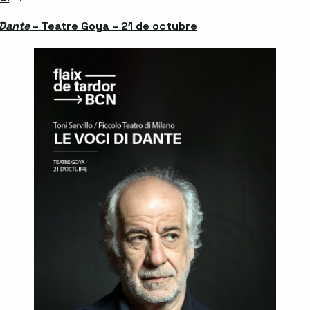
 Dante
– Teatre Goya – 21 de octubre
Abre en nueva ven