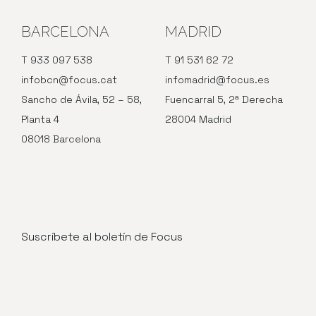
BARCELONA
MADRID
T 933 097 538
T 91 531 62 72
infobcn@focus.cat
infomadrid@focus.es
Sancho de Ávila, 52 – 58,
Fuencarral 5, 2ª Derecha
Planta 4
28004 Madrid
08018 Barcelona
Suscríbete al boletín de Focus