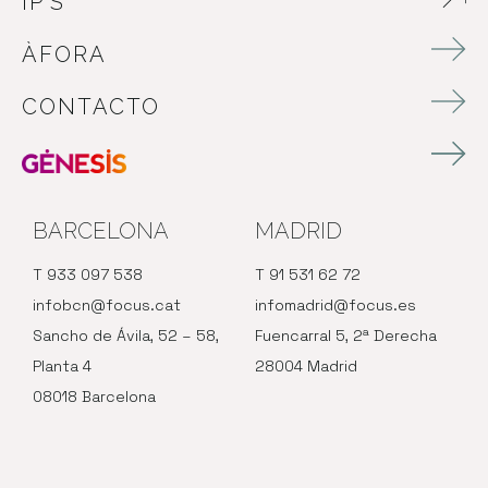
IP’S
ABRE EN NUEVA VENTANA
ÀFORA
CONTACTO
BARCELONA
MADRID
T 933 097 538
T 91 531 62 72
infobcn@focus.cat
infomadrid@focus.es
Sancho de Ávila, 52 – 58,
Fuencarral 5, 2ª Derecha
Planta 4
28004 Madrid
08018 Barcelona