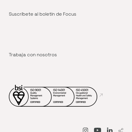
Suscríbete al boletín de Focus
Trabaja con nosotros
Abre en nueva
Abre en nueva venta
Abre en nueva
Abre en 