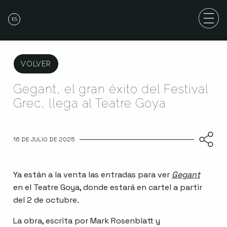
ES
VOLVER
Gegant, el gran éxito del Festival
Grec, llega al Teatre Goya
16 DE JULIO DE 2025
Ya están a la venta las entradas para ver
Gegant
Abre
en el Teatre Goya, donde estará en cartel a partir
del 2 de octubre.
La obra, escrita por Mark Rosenblatt y