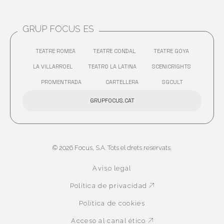
GRUP FOCUS ES
TEATRE ROMEA
TEATRE CONDAL
TEATRE GOYA
ABRE EN NUEVA VENTANA
ABRE EN NUEVA VENTANA
ABRE EN 
LA VILLARROEL
TEATRO LA LATINA
SCENICRIGHTS
ABRE EN NUEVA VENTANA
ABRE EN NUEVA VENTANA
ABRE EN 
PROMENTRADA
CARTELLERA
SGCULT
ABRE EN NUEVA VENTANA
ABRE EN NUEVA VENTANA
GRUPFOCUS.CAT
© 2026 Focus, S.A. Tots el drets reservats.
Aviso legal
Política de privacidad
Abre en nueva ven
Política de cookies
Acceso al canal ético