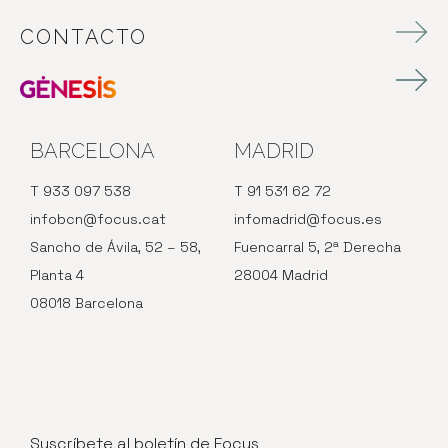
CONTACTO
BARCELONA
MADRID
T 933 097 538
T 91 531 62 72
infobcn@focus.cat
infomadrid@focus.es
Sancho de Ávila, 52 – 58,
Fuencarral 5, 2ª Derecha
Planta 4
28004 Madrid
08018 Barcelona
Suscríbete al boletín de Focus