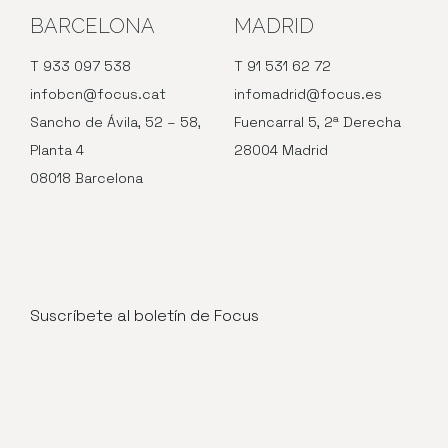
BARCELONA
MADRID
T 933 097 538
T 91 531 62 72
infobcn@focus.cat
infomadrid@focus.es
Sancho de Ávila, 52 – 58,
Fuencarral 5, 2ª Derecha
Planta 4
28004 Madrid
08018 Barcelona
Suscríbete al boletín de Focus