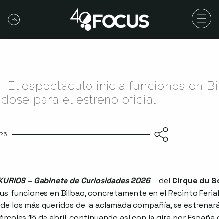
ES
 El espectáculo inicia funciones en B
dose para el estreno oficial
026
KURIOS – Gabinete de Curiosidades 2026
Abre en nueva v
del
Cirque du So
 sus funciones en Bilbao, concretamente en el Recinto Ferial 
de los más queridos de la aclamada compañía, se estrenar
ércoles 15 de abril, continuando así con la gira por España 