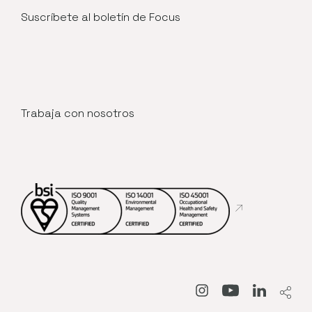
Suscríbete al boletín de Focus
Trabaja con nosotros
Abre en nueva
Abre en nueva venta
Abre en nueva
Abre en 