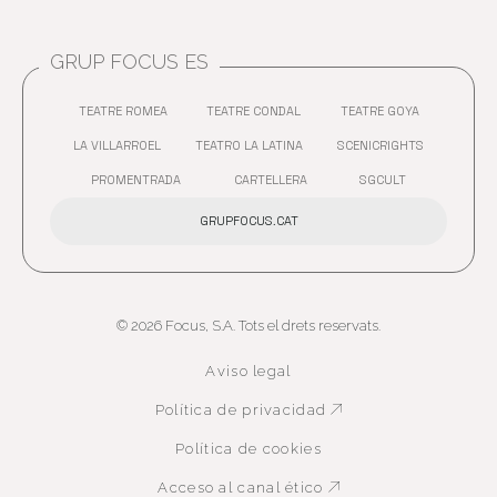
GRUP FOCUS ES
TEATRE ROMEA
TEATRE CONDAL
TEATRE GOYA
ABRE EN NUEVA VENTANA
ABRE EN NUEVA VENTANA
ABRE EN 
LA VILLARROEL
TEATRO LA LATINA
SCENICRIGHTS
ABRE EN NUEVA VENTANA
ABRE EN NUEVA VENTANA
ABRE EN 
PROMENTRADA
CARTELLERA
SGCULT
ABRE EN NUEVA VENTANA
ABRE EN NUEVA VENTANA
GRUPFOCUS.CAT
© 2026 Focus, S.A. Tots el drets reservats.
Aviso legal
Política de privacidad
Abre en nueva ven
Política de cookies
Acceso al canal ético
Abre en nueva ven