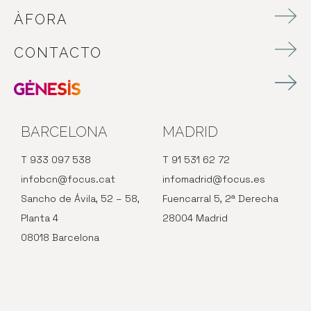
ÀFORA
CONTACTO
BARCELONA
MADRID
T 933 097 538
T 91 531 62 72
infobcn@focus.cat
infomadrid@focus.es
Sancho de Ávila, 52 – 58,
Fuencarral 5, 2ª Derecha
Planta 4
28004 Madrid
08018 Barcelona