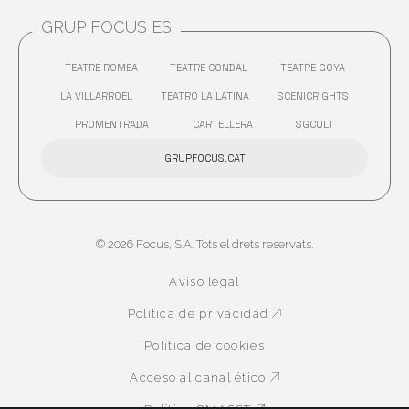
GRUP FOCUS ES
TEATRE ROMEA
TEATRE CONDAL
TEATRE GOYA
ABRE EN NUEVA VENTANA
ABRE EN NUEVA VENTANA
ABRE EN 
LA VILLARROEL
TEATRO LA LATINA
SCENICRIGHTS
ABRE EN NUEVA VENTANA
ABRE EN NUEVA VENTANA
ABRE EN 
PROMENTRADA
CARTELLERA
SGCULT
ABRE EN NUEVA VENTANA
ABRE EN NUEVA VENTANA
GRUPFOCUS.CAT
© 2026 Focus, S.A. Tots el drets reservats.
Aviso legal
Política de privacidad
Abre en nueva ven
Política de cookies
Acceso al canal ético
Abre en nueva ven