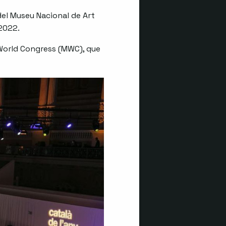
del Museu Nacional de Art
 2022.
World Congress (MWC), que