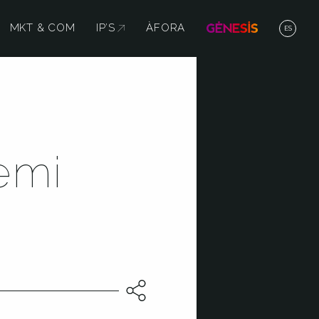
MKT & COM
IP’S
ABRE EN NUEVA VENTANA
ÀFORA
ES
emi