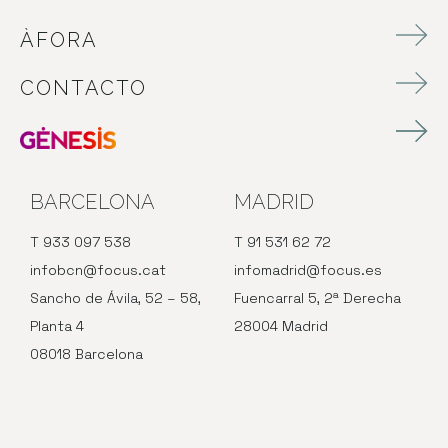
ÀFORA
CONTACTO
BARCELONA
MADRID
T 933 097 538
T 91 531 62 72
infobcn@focus.cat
infomadrid@focus.es
Sancho de Ávila, 52 – 58,
Fuencarral 5, 2ª Derecha
Planta 4
28004 Madrid
08018 Barcelona