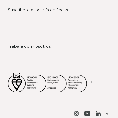
Suscríbete al boletín de Focus
Trabaja con nosotros
Abre en nueva
Abre en nueva venta
Abre en nueva
Abre en 