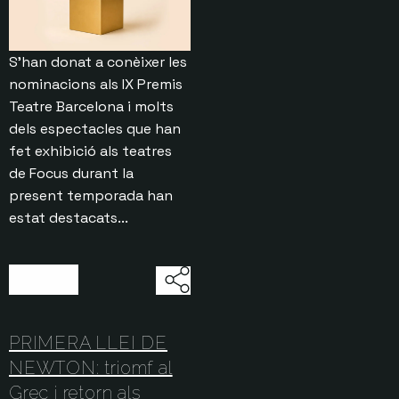
S’han donat a conèixer les
nominacions als IX Premis
Teatre Barcelona i molts
dels espectacles que han
fet exhibició als teatres
de Focus durant la
present temporada han
estat destacats...
30/07/2026
PRIMERA LLEI DE
NEWTON: triomf al
Grec i retorn als