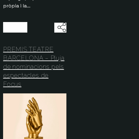
pròpia i la...
30/07/2026
PREMIS TEATRE
BARCELONA – Pluja
de nominacions pels
espectacles de
Focus