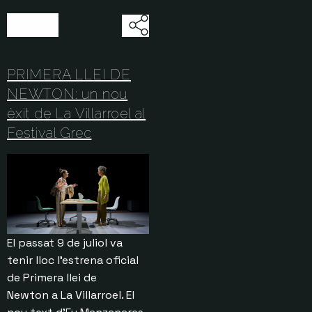
17/07/2026
PRIMERA LLEI DE
NEWTON: un nou
èxit de La Villarroel al
Festival Grec
El passat 9 de juliol va
tenir lloc l’estrena oficial
de Primera llei de
Newton a La Villarroel. El