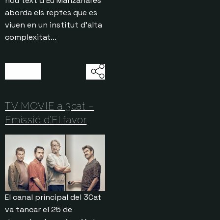
nou text d’Eu Manzanares
aborda els reptes que es
viuen en un institut d’alta
complexitat...
31/12/2025
TV MOVIE a 3cat –
Emissió d’El favor
El canal principal del 3Cat
va tancar el 25 de