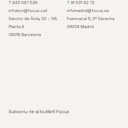
T 933 097 538
T 91 531 62 72
infobcn@focus.cat
infomadrid@focus.es
Sancho de Ávila, 52 – 58,
Fuencarral 5, 2ª Derecha
Planta 4
28004 Madrid
08018 Barcelona
Subscriu-te al butlletí Focus