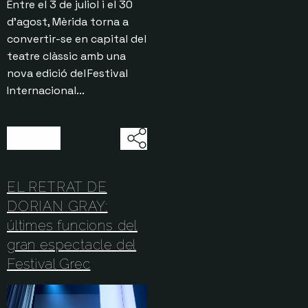
Entre el 3 de juliol i el 30
d’agost, Mèrida torna a
convertir-se en capital del
teatre clàssic amb una
nova edició del Festival
Internacional...
30/07/2026
EL RETRAT DE
DORIAN GRAY:
últimes funcions del
gran espectacle del
Festival Grec