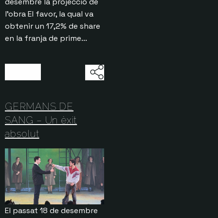
desembre la projecció de
l’obra El favor, la qual va
obtenir un 17,2% de share
en la franja de prime...
31/12/2025
GERMANS DE
SANG – Un èxit
absolut
El passat 18 de desembre