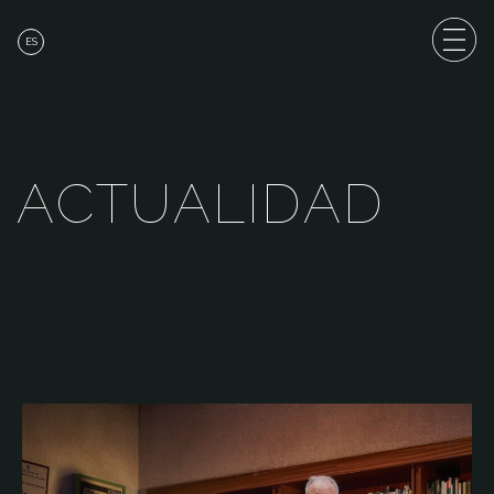
ES
A
C
T
U
A
L
I
D
A
D