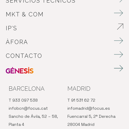
SERVICIOS TÉCNICOS
MKT & COM
IP’S
ABRE EN NUEVA VENTANA
ÀFORA
CONTACTO
BARCELONA
MADRID
T 933 097 538
T 91 531 62 72
infobcn@focus.cat
infomadrid@focus.es
Sancho de Ávila, 52 – 58,
Fuencarral 5, 2ª Derecha
Planta 4
28004 Madrid