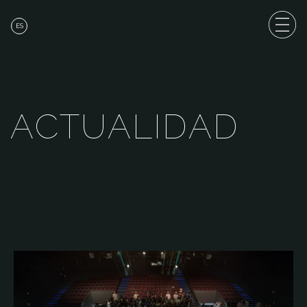
ES
A
C
T
U
A
L
I
D
A
D