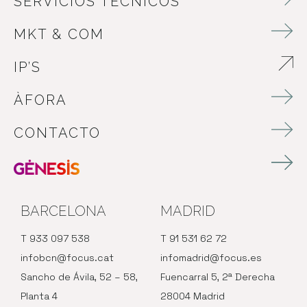
SERVICIOS TÉCNICOS
MKT & COM
IP’S
ABRE EN NUEVA VENTANA
ÀFORA
CONTACTO
BARCELONA
MADRID
T 933 097 538
T 91 531 62 72
infobcn@focus.cat
infomadrid@focus.es
Sancho de Ávila, 52 – 58,
Fuencarral 5, 2ª Derecha
Planta 4
28004 Madrid