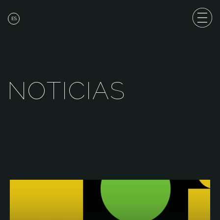
ES
N
O
T
I
C
I
A
S