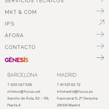
SERVICIOS TÉCNICOS
MKT & COM
IP’S
ABRE EN NUEVA VENTANA
ÀFORA
CONTACTO
BARCELONA
MADRID
T 933 097 538
T 91 531 62 72
infobcn@focus.cat
infomadrid@focus.es
Sancho de Ávila, 52 – 58,
Fuencarral 5, 2ª Derecha
Planta 4
28004 Madrid