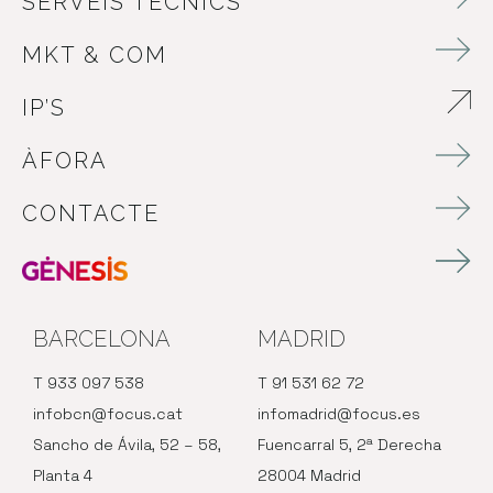
SERVEIS TÈCNICS
MKT & COM
IP’S
ABRE EN NUEVA VENTANA
ÀFORA
CONTACTE
BARCELONA
MADRID
T 933 097 538
T 91 531 62 72
infobcn@focus.cat
infomadrid@focus.es
Sancho de Ávila, 52 – 58,
Fuencarral 5, 2ª Derecha
Planta 4
28004 Madrid