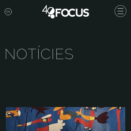
CA
N
O
T
Í
C
I
E
S