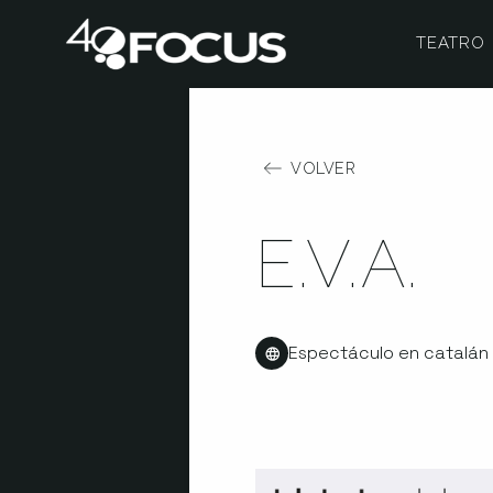
TEATRO
VOLVER
E.V.A.
Espectáculo en catalán