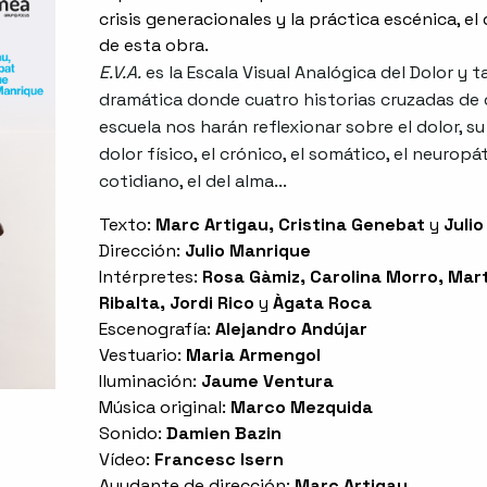
crisis generacionales y la práctica escénica, el
de esta obra.
E.V.A.
es la Escala Visual Analógica del Dolor y
dramática donde cuatro historias cruzadas de
escuela nos harán reflexionar sobre el dolor, su
dolor físico, el crónico, el somático, el neuropáti
cotidiano, el del alma...
Texto:
Marc Artigau, Cristina Genebat
y
Julio
Dirección:
Julio Manrique
Intérpretes:
Rosa Gàmiz, Carolina Morro, Mart
Ribalta, Jordi Rico
y
Àgata Roca
Escenografía:
Alejandro Andújar
Vestuario:
Maria Armengol
Iluminación:
Jaume Ventura
Música original:
Marco Mezquida
Sonido:
Damien Bazin
Vídeo:
Francesc Isern
Ayudante de dirección:
Marc Artigau