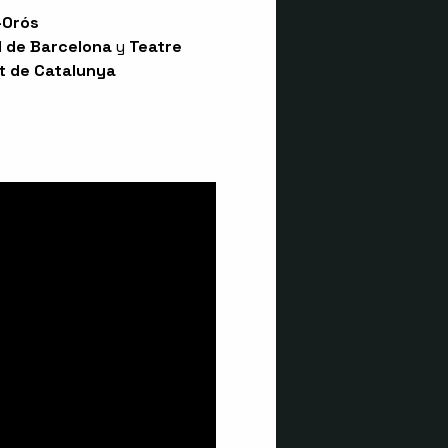
-Orós
al de Barcelona
y
Teatre
at de Catalunya