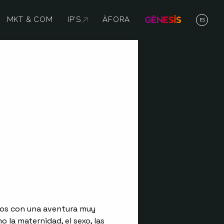
MKT & COM
IP’S
ABRE EN NUEVA VENTANA
ÀFORA
ES
rios con una aventura muy
 la maternidad, el sexo, las