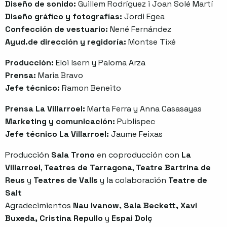
Diseño de sonido:
Guillem Rodríguez i Joan Solé Martí
Diseño gráfico y fotografías:
Jordi Egea
Confección de vestuario:
Nené Fernández
Ayud.de dirección y regidoría:
Montse Tixé
Producción:
Eloi lsern y Paloma Arza
Prensa:
Maria Bravo
Jefe técnico:
Ramon Beneito
Prensa La Villarroel:
Marta Ferra y Anna Casasayas
Marketing y comunicación:
Publispec
Jefe técnico La Villarroel:
Jaume Feixas
Producción
Sala Trono
en coproducción con
La
Villarroel
,
Teatres de Tarragona
,
Teatre Bartrina de
Reus
y
Teatres de Valls
y la colaboración
Teatre de
Salt
Agradecimientos
Nau lvanow, Sala Beckett, Xavi
Buxeda, Cristina Repullo
y
Espai Dolç