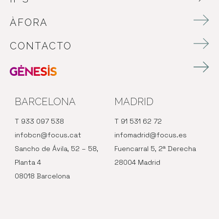
ÀFORA
CONTACTO
BARCELONA
MADRID
T 933 097 538
T 91 531 62 72
infobcn@focus.cat
infomadrid@focus.es
Sancho de Ávila, 52 – 58,
Fuencarral 5, 2ª Derecha
Planta 4
28004 Madrid
08018 Barcelona