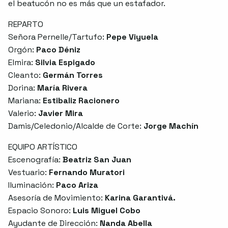
el beatucón no es más que un estafador.
REPARTO
Señora Pernelle/Tartufo:
Pepe Viyuela
Orgón:
Paco Déniz
Elmira:
Silvia Espigado
Cleanto:
Germán Torres
Dorina:
María Rivera
Mariana:
Estibaliz Racionero
Valerio:
Javier Mira
Damis/Celedonio/Alcalde de Corte:
Jorge Machín
EQUIPO ARTÍSTICO
Escenografía:
Beatriz San Juan
Vestuario:
Fernando Muratori
Iluminación:
Paco Ariza
Asesoría de Movimiento:
Karina Garantivá.
Espacio Sonoro:
Luis Miguel Cobo
Ayudante de Dirección:
Nanda Abella