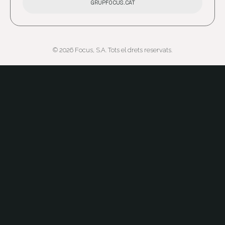
GRUPFOCUS.CAT
© 2026 Focus, S.A. Tots el drets reservats.
Aviso legal
Política de privacidad
Abre en nueva ven
Política de cookies
Acceso al canal ético
Abre en nueva ven
Política QMASST
Abre en nueva venta
Certificaciones
Abre en nueva venta
Abre en nueva ventana