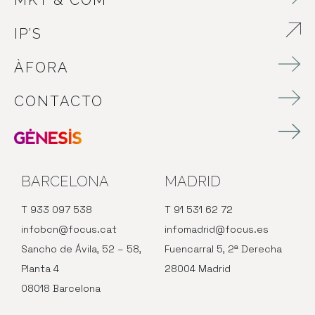
MKT & COM
IP’S
ABRE EN NUEVA VENTANA
ÀFORA
CONTACTO
BARCELONA
MADRID
T 933 097 538
T 91 531 62 72
infobcn@focus.cat
infomadrid@focus.es
Sancho de Ávila, 52 – 58,
Fuencarral 5, 2ª Derecha
Planta 4
28004 Madrid
08018 Barcelona