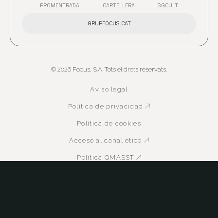
PROMENTRADA
CARTELLERA
SGCULT
ABRE EN NUEVA VENTANA
ABRE EN NUEVA VENTANA
GRUPFOCUS.CAT
© 2026 Focus, S.A. Tots el drets reservats.
Aviso legal
Política de privacidad
Abre en nueva ven
Política de cookies
Acceso al canal ético
Abre en nueva ven
Política QMASST
Abre en nueva venta
Certificaciones
Abre en nueva venta
Abre en nueva ventana