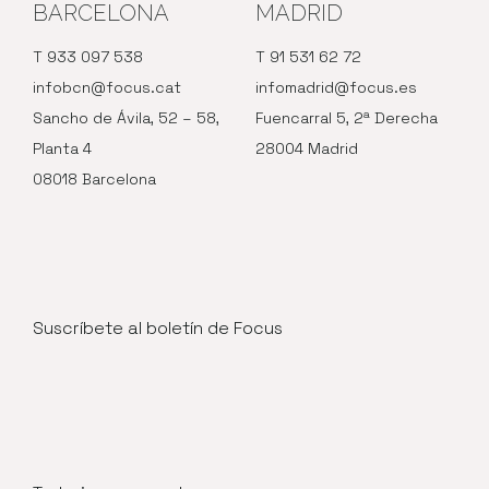
BARCELONA
MADRID
T 933 097 538
T 91 531 62 72
infobcn@focus.cat
infomadrid@focus.es
Sancho de Ávila, 52 – 58,
Fuencarral 5, 2ª Derecha
Planta 4
28004 Madrid
08018 Barcelona
Suscríbete al boletín de Focus