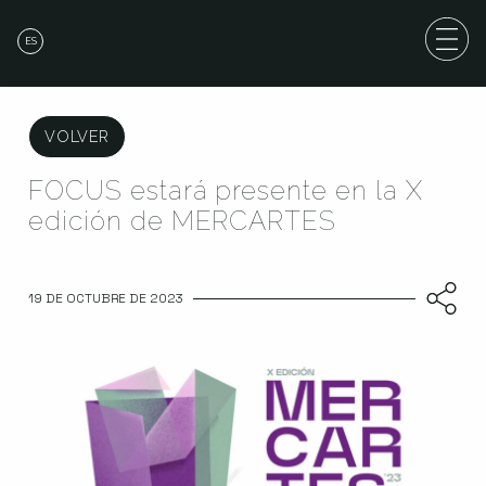
ES
VOLVER
FOCUS estará presente en la X
edición de MERCARTES
19 DE OCTUBRE DE 2023