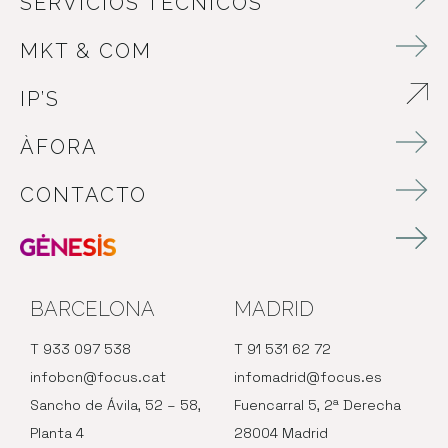
SERVICIOS TÉCNICOS
MKT & COM
IP’S
ABRE EN NUEVA VENTANA
ÀFORA
CONTACTO
BARCELONA
MADRID
T 933 097 538
T 91 531 62 72
infobcn@focus.cat
infomadrid@focus.es
Sancho de Ávila, 52 – 58,
Fuencarral 5, 2ª Derecha
Planta 4
28004 Madrid