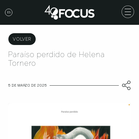
ES
VOLVER
Paraíso perdido de Helena
Tornero
5 DE MARZO DE 2025