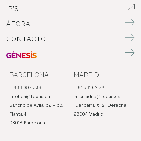
IP’S
ABRE EN NUEVA VENTANA
ÀFORA
CONTACTO
BARCELONA
MADRID
T 933 097 538
T 91 531 62 72
infobcn@focus.cat
infomadrid@focus.es
Sancho de Ávila, 52 – 58,
Fuencarral 5, 2ª Derecha
Planta 4
28004 Madrid
08018 Barcelona