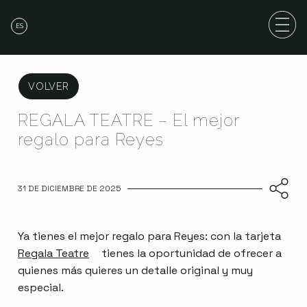
ES
VOLVER
REGALA TEATRE – El mejor
regalo para Reyes
31 DE DICIEMBRE DE 2025
Ya tienes el mejor regalo para Reyes: con la tarjeta
Regala Teatre
Abre en nueva ventana
tienes la oportunidad de ofrecer a
quienes más quieres un detalle original y muy
especial.