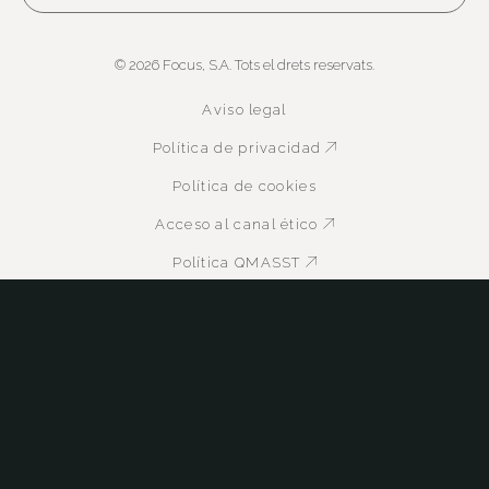
© 2026 Focus, S.A. Tots el drets reservats.
Aviso legal
Política de privacidad
Abre en nueva ven
Política de cookies
Acceso al canal ético
Abre en nueva ven
Política QMASST
Abre en nueva venta
Certificaciones
Abre en nueva venta
Abre en nueva ventana