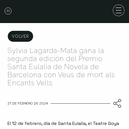
ES
VOLVER
Sylvia Lagarda-Mata gana la
segunda edición del Premio
Santa Eulalia de Novela de
Barcelona con Veus de mort als
Encants Vells.
21 DE FEBRERO DE 2024
El 12 de febrero, día de Santa Eulalia, el Teatre Goya