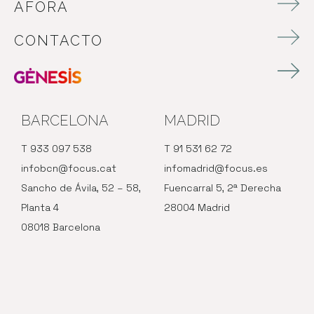
ÀFORA
CONTACTO
BARCELONA
MADRID
T 933 097 538
T 91 531 62 72
infobcn@focus.cat
infomadrid@focus.es
Sancho de Ávila, 52 – 58,
Fuencarral 5, 2ª Derecha
Planta 4
28004 Madrid
08018 Barcelona