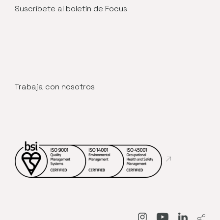
Suscríbete al boletín de Focus
Trabaja con nosotros
Abre en nueva
Abre en nueva venta
Abre en nueva
Abre en 