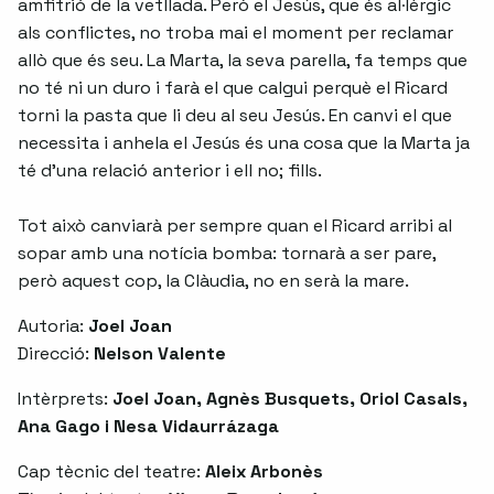
amfitrió de la vetllada. Però el Jesús, que és al·lèrgic
als conflictes, no troba mai el moment per reclamar
allò que és seu. La Marta, la seva parella, fa temps que
no té ni un duro i farà el que calgui perquè el Ricard
torni la pasta que li deu al seu Jesús. En canvi el que
necessita i anhela el Jesús és una cosa que la Marta ja
té d'una relació anterior i ell no; fills.
Tot això canviarà per sempre quan el Ricard arribi al
sopar amb una notícia bomba: tornarà a ser pare,
però aquest cop, la Clàudia, no en serà la mare.
Autoria:
Joel Joan
Direcció:
Nelson Valente
Intèrprets:
Joel Joan, Agnès Busquets, Oriol Casals,
Ana Gago i Nesa Vidaurrázaga
Cap tècnic del teatre:
Aleix Arbonès