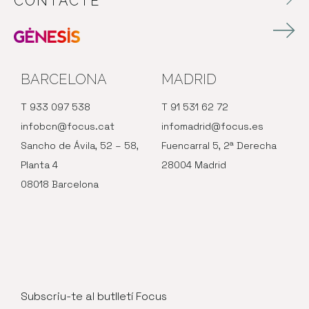
CONTACTE
BARCELONA
MADRID
T 933 097 538
T 91 531 62 72
infobcn@focus.cat
infomadrid@focus.es
Sancho de Ávila, 52 – 58,
Fuencarral 5, 2ª Derecha
Planta 4
28004 Madrid
08018 Barcelona
Subscriu-te al butlletí Focus