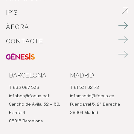
IP’S
ABRE EN NUEVA VENTANA
ÀFORA
CONTACTE
BARCELONA
MADRID
T 933 097 538
T 91 531 62 72
infobcn@focus.cat
infomadrid@focus.es
Sancho de Ávila, 52 – 58,
Fuencarral 5, 2ª Derecha
Planta 4
28004 Madrid
08018 Barcelona