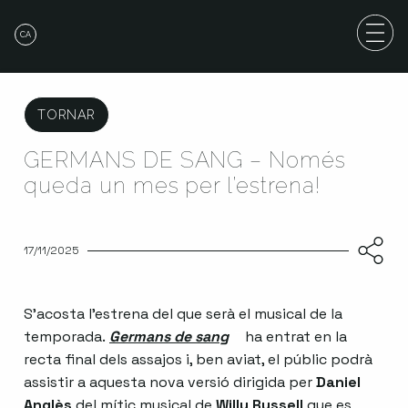
CA
TORNAR
GERMANS DE SANG – Només
queda un mes per l’estrena!
17/11/2025
S’acosta l’estrena del que serà el musical de la
temporada.
Germans de sang
Abre en nueva ventana
ha entrat en la
recta final dels assajos i, ben aviat, el públic podrà
assistir a aquesta nova versió dirigida per
Daniel
Anglès
del mític musical de
Willy Russell
que es