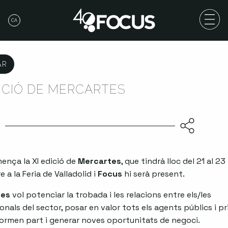
CA
AR
DICIÓ DE MERCARTES
5
ença la XI edició de
Mercartes
, que tindrà lloc del 21 al 23
 a la Feria de Valladolid i
Focus
hi serà present.
tes
vol potenciar la trobada i les relacions entre els/les
onals del sector, posar en valor tots els agents públics i pr
ormen part i generar noves oportunitats de negoci.