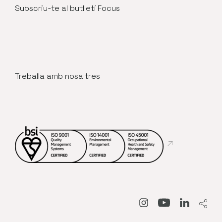
Subscriu-te al butlletí Focus
Treballa amb nosaltres
Abre en nueva
Abre en nueva venta
Abre en nueva
Abre en 