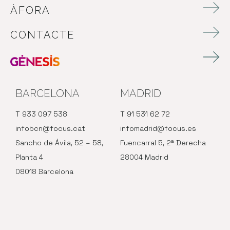
ÀFORA
CONTACTE
BARCELONA
MADRID
T 933 097 538
T 91 531 62 72
infobcn@focus.cat
infomadrid@focus.es
Sancho de Ávila, 52 – 58,
Fuencarral 5, 2ª Derecha
Planta 4
28004 Madrid
08018 Barcelona