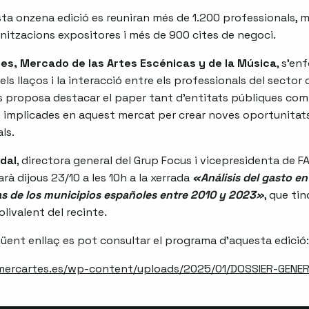
ta onzena edició es reuniran més de 1.200 professionals, 
nitzacions expositores i més de 900 cites de negoci.
es, Mercado de las Artes Escénicas y de la Música
, s’en
els llaços i la interacció entre els professionals del sector c
s proposa destacar el paper tant d’entitats públiques com
 implicades en aquest mercat per crear noves oportunitat
ls.
idal
, directora general del Grup Focus i vicepresidenta de F
arà dijous 23/10 a les 10h a la xerrada
«Análisis del gasto en
s de los municipios españoles entre 2010 y 2023»
, que tin
olivalent del recinte.
güent enllaç es pot consultar el programa d’aquesta edició:
/mercartes.es/wp-content/uploads/2025/01/DOSSIER-GENE