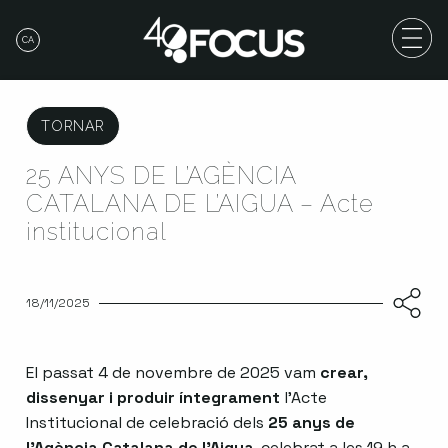
CA
TORNAR
25 ANYS DE L’AGÈNCIA
CATALANA DE L’AIGUA – Acte
institucional
18/11/2025
El passat 4 de novembre de 2025 vam
crear,
dissenyar i produir íntegrament
l’Acte
Institucional de celebració dels
25 anys de
l’Agència Catalana de l’Aigua
, celebrat a les 19 h a