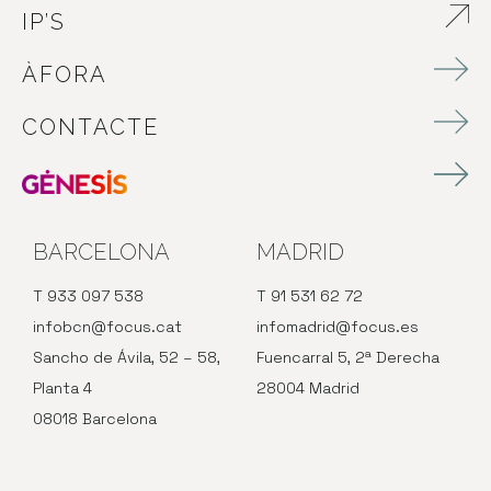
IP’S
ABRE EN NUEVA VENTANA
ÀFORA
CONTACTE
BARCELONA
MADRID
T 933 097 538
T 91 531 62 72
infobcn@focus.cat
infomadrid@focus.es
Sancho de Ávila, 52 – 58,
Fuencarral 5, 2ª Derecha
Planta 4
28004 Madrid
08018 Barcelona