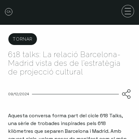
CA
TORNAR
618 talks: La relació Barcelona-
Madrid vista des de l’estratègia
de projecció cultural
09/12/2024
Aquesta conversa forma part del cicle 618 Talks,
una sèrie de trobades inspirades pels 618
kilòmetres que separen Barcelona i Madrid. Amb
aquest cicle, volem posar de manifest com el món