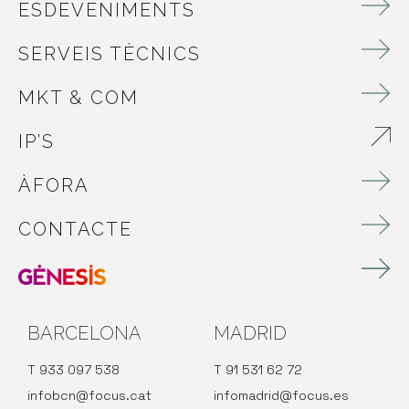
ESDEVENIMENTS
SERVEIS TÈCNICS
MKT & COM
IP’S
ABRE EN NUEVA VENTANA
ÀFORA
CONTACTE
BARCELONA
MADRID
T 933 097 538
T 91 531 62 72
infobcn@focus.cat
infomadrid@focus.es