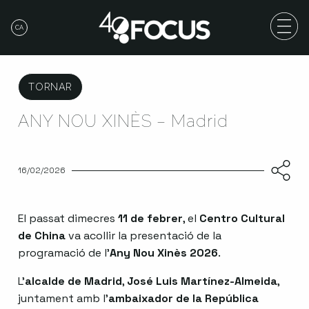
CA
TORNAR
ANY NOU XINÈS – Madrid
16/02/2026
El passat dimecres
11 de febrer
, el
Centro Cultural
de China
va acollir la presentació de la
programació de l’
Any Nou Xinès 2026
.
L’
alcalde de Madrid
,
José Luis Martínez-Almeida
,
juntament amb l’
ambaixador de la República