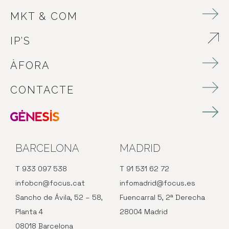
MKT & COM
IP’S
ABRE EN NUEVA VENTANA
ÀFORA
CONTACTE
BARCELONA
MADRID
T 933 097 538
T 91 531 62 72
infobcn@focus.cat
infomadrid@focus.es
Sancho de Ávila, 52 – 58,
Fuencarral 5, 2ª Derecha
Planta 4
28004 Madrid
08018 Barcelona