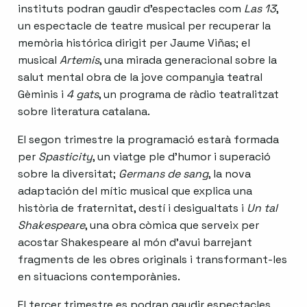
instituts podran gaudir d’espectacles com
Las 13
,
un espectacle de teatre musical per recuperar la
memòria histórica dirigit per Jaume Viñas; el
musical
Artemis
, una mirada generacional sobre la
salut mental obra de la jove companyia teatral
Gèminis i
4 gats
, un programa de ràdio teatralitzat
sobre literatura catalana.
El segon trimestre la programació estarà formada
per
Spasticity
, un viatge ple d’humor i superació
sobre la diversitat;
Germans de sang
, la nova
adaptación del mític musical que explica una
història de fraternitat, destí i desigualtats i
Un tal
Shakespeare
, una obra còmica que serveix per
acostar Shakespeare al món d’avui barrejant
fragments de les obres originals i transformant-les
en situacions contemporànies.
El tercer trimestre es podran gaudir espectacles