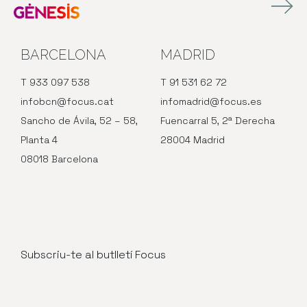
BARCELONA
MADRID
T 933 097 538
T 91 531 62 72
infobcn@focus.cat
infomadrid@focus.es
Sancho de Ávila, 52 – 58,
Fuencarral 5, 2ª Derecha
Planta 4
28004 Madrid
08018 Barcelona
Subscriu-te al butlletí Focus