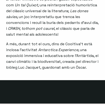
com
Un tal Quixot
, una reinterpretació humorística
del clàssic universal de la literatura;
Les dones
sàvies
, un joc interpretatiu que trenca les
convencions i recull la burla dels pedants d’avui dia,
i
CR#SH
,
tothom pot caure!
, el clàssic que parla de
salut mental als adolescents!
A més, durant tot el curs, dins de Cooltiva’t està
inclosa l’activitat
Antarctica Experience
, una
exposició immersiva i educativa sobre l’Antàrtida, el
canvi climàtic i la biodiversitat, creada pel director i
biòleg Luc Jacquet, guardonat amb un Òscar.