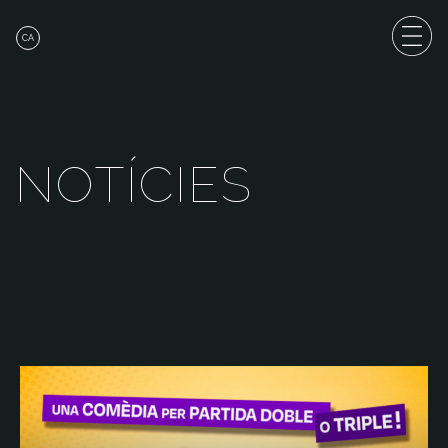
CA
N
O
T
Í
C
I
E
S