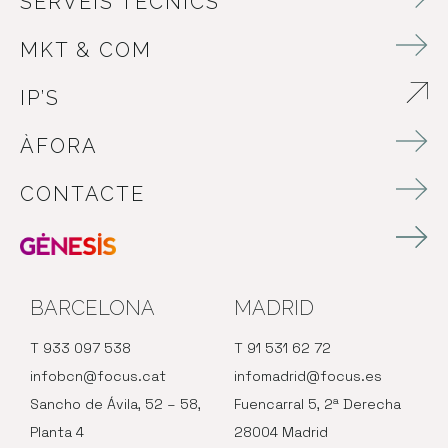
SERVEIS TÈCNICS
MKT & COM
IP’S
ABRE EN NUEVA VENTANA
ÀFORA
CONTACTE
BARCELONA
MADRID
T 933 097 538
T 91 531 62 72
infobcn@focus.cat
infomadrid@focus.es
Sancho de Ávila, 52 – 58,
Fuencarral 5, 2ª Derecha
Planta 4
28004 Madrid