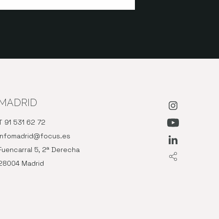
MADRID
Abre en nue
T 91 531 62 72
Abre en nu
infomadrid@focus.es
Abre en nue
Fuencarral 5, 2ª Derecha
28004 Madrid