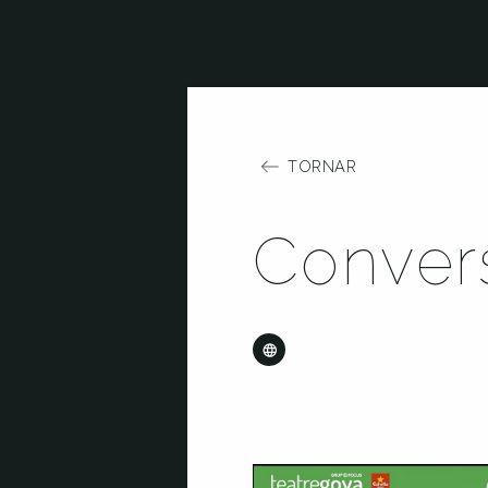
TORNAR
Conver