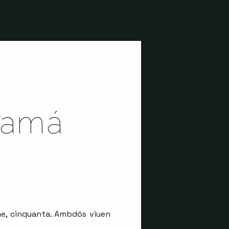
mamá
ime, cinquanta. Ambdós viuen