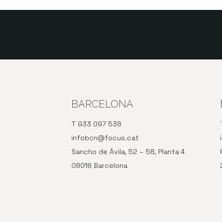
BARCELONA
T 933 097 538
infobcn@focus.cat
Sancho de Ávila, 52 – 58, Planta 4
08018 Barcelona