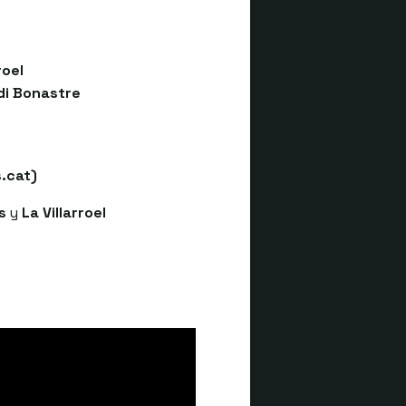
roel
di Bonastre
.cat
)
s
y
La Villarroel