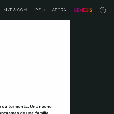
MKT & COM
IP’S
ABRE EN NUEVA VENTANA
ÀFORA
ES
e de tormenta. Una noche
fantasmas de una familia