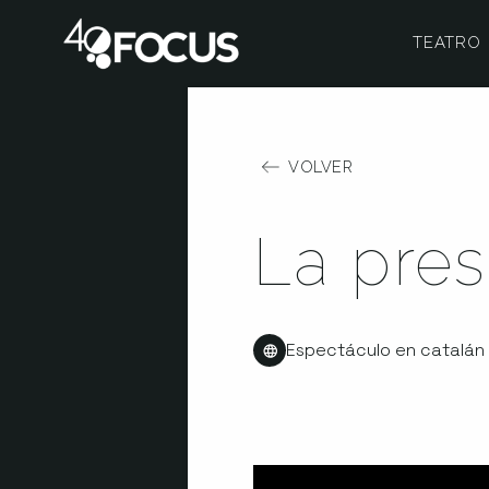
TEATRO
VOLVER
La pres
Espectáculo en catalán