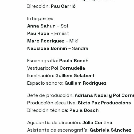
Dirección:
Pau Carrió
Intérpretes
Anna Sahun
– Sol
Pau Roca
– Ernest
Marc Rodriguez
– Miki
Nausicaa Bonnín
– Sandra
Escenografía:
Paula Bosch
Vestuario:
Pol Cornudella
Iluminación:
Guillem Gelabert
Espacio sonoro:
Guillem Rodriguez
Jefe de producción:
Adriana Nadal y Pol Corn
Producción ejecutiva:
Sixto Paz Produccions
Dirección técnica:
Paula Bosch
Ayudantía de dirección:
Júlia Cortina
Asistente de escenografía:
Gabriela Sánchez