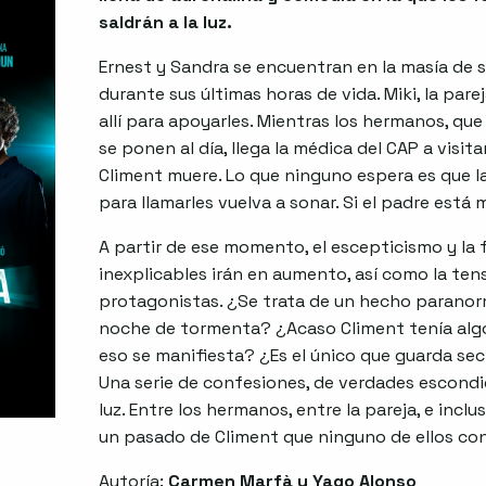
saldrán a la luz.
Ernest y Sandra se encuentran en la masía de
durante sus últimas horas de vida. Miki, la par
allí para apoyarles. Mientras los hermanos, que
se ponen al día, llega la médica del CAP a visit
Climent muere. Lo que ninguno espera es que l
para llamarles vuelva a sonar. Si el padre está
A partir de ese momento, el escepticismo y la
inexplicables irán en aumento, así como la tens
protagonistas. ¿Se trata de un hecho parano
noche de tormenta? ¿Acaso Climent tenía algo
eso se manifiesta? ¿Es el único que guarda se
Una serie de confesiones, de verdades escondid
luz. Entre los hermanos, entre la pareja, e inclu
un pasado de Climent que ninguno de ellos con
Autoría:
Carmen Marfà y Yago Alonso