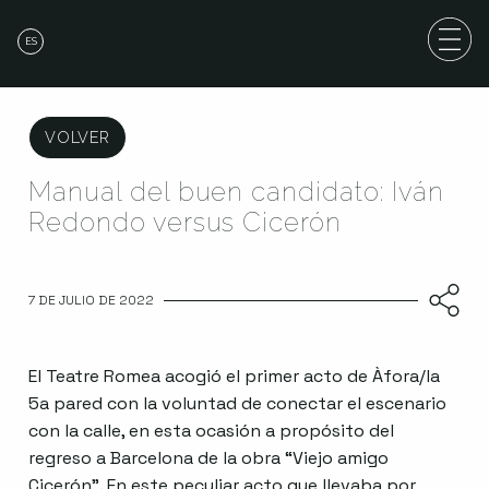
ES
VOLVER
Manual del buen candidato: Iván
Redondo versus Cicerón
7 DE JULIO DE 2022
El Teatre Romea acogió el primer acto de Àfora/la
5a pared con la voluntad de conectar el escenario
con la calle, en esta ocasión a propósito del
regreso a Barcelona de la obra “Viejo amigo
Cicerón”. En este peculiar acto que llevaba por