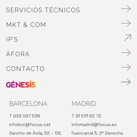
SERVICIOS TÉCNICOS
MKT & COM
IP’S
ABRE EN NUEVA VENTANA
ÀFORA
CONTACTO
BARCELONA
MADRID
T 933 097 538
T 91 531 62 72
infobcn@focus.cat
infomadrid@focus.es
Sancho de Ávila, 52 – 58,
Fuencarral 5, 2ª Derecha