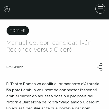
CA
TORNAR
Manual del bon candidat: Iván
Redondo versus Ciceró
07/07/2022
El Teatre Romea va acollir el primer acte d’Àfora/la
5a paret amb la voluntat de connectar l’escenari
amb el carrer, en aquesta ocasió a propòsit del
retorn a Barcelona de l’obra “Viejo amigo Cicerón”.
En aquest peculiar acte que portava per nom