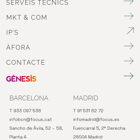
SERVEIS TÈCNICS
MKT & COM
IP’S
ABRE EN NUEVA VENTANA
ÀFORA
CONTACTE
BARCELONA
MADRID
T 933 097 538
T 91 531 62 72
infobcn@focus.cat
infomadrid@focus.es
Sancho de Ávila, 52 – 58,
Fuencarral 5, 2ª Derecha
Planta 4
28004 Madrid