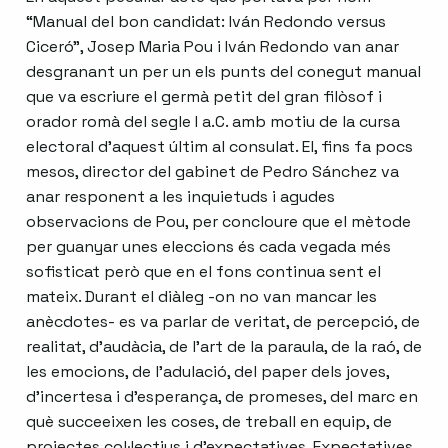
“Manual del bon candidat: Iván Redondo versus
Ciceró”, Josep Maria Pou i Iván Redondo van anar
desgranant un per un els punts del conegut manual
que va escriure el germà petit del gran filòsof i
orador romà del segle I a.C. amb motiu de la cursa
electoral d’aquest últim al consulat. El, fins fa pocs
mesos, director del gabinet de Pedro Sánchez va
anar responent a les inquietuds i agudes
observacions de Pou, per concloure que el mètode
per guanyar unes eleccions és cada vegada més
sofisticat però que en el fons continua sent el
mateix. Durant el diàleg -on no van mancar les
anècdotes- es va parlar de veritat, de percepció, de
realitat, d’audàcia, de l’art de la paraula, de la raó, de
les emocions, de l’adulació, del paper dels joves,
d’incertesa i d’esperança, de promeses, del marc en
què succeeixen les coses, de treball en equip, de
projectes col·lectius i d’expectatives. Expectatives