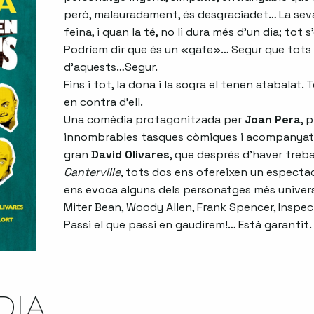
però, malauradament, és desgraciadet… La seva 
feina, i quan la té, no li dura més d’un dia; tot s
Podríem dir que és un «gafe»… Segur que tots
d’aquests…Segur.
Fins i tot, la dona i la sogra el tenen atabalat.
en contra d’ell.
Una comèdia protagonitzada per
Joan Pera
, 
innombrables tasques còmiques i acompanyat, 
gran
David Olivares
, que després d’haver treba
Canterville
, tots dos ens ofereixen un especta
ens evoca alguns dels personatges més univers
Miter Bean, Woody Allen, Frank Spencer, Inspe
Passi el que passi en gaudirem!… Està garantit.
DIA