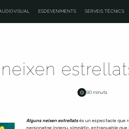
AUDIOVISUAL
ESDEVENIMENTS
SERVEIS TÈCNICS
neixen estrellat
90 minuts
Alguns neixen estrellats
és un espectacle que re
personatge ingenu, simpàtic, entranyable que ll