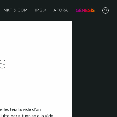
MKT & COM
IP’S
ABRE EN NUEVA VENTANA
ÀFORA
CA
s
flecteix la vida d’un
uita per situar-se a la vida