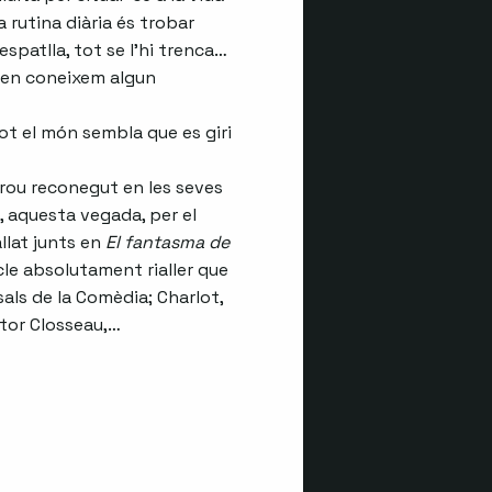
rutina diària és trobar
’espatlla, tot se l’hi trenca…
 en coneixem algun
 Tot el món sembla que es giri
prou reconegut en les seves
aquesta vegada, per el
llat junts en
El fantasma de
cle absolutament rialler que
als de la Comèdia; Charlot,
ctor Closseau,…