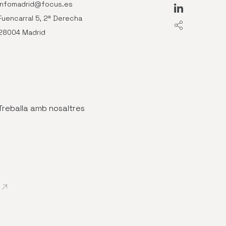
infomadrid@focus.es
Abre en nue
Fuencarral 5, 2ª Derecha
28004 Madrid
Treballa amb nosaltres
Abre en nueva ventana