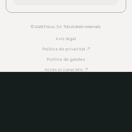
© 2026 Focus, S.A. Tots el drets reservats.
Avís legal
Política de privacitat
Abre en nueva ven
Política de galetes
Accés al canal ètic
Abre en nueva vent
Política QMASST
Abre en nueva venta
Certificacions
Abre en nueva ventan
Abre en nueva ventana