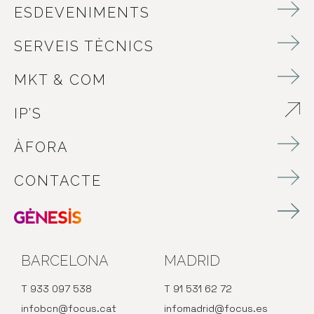
ESDEVENIMENTS
SERVEIS TÈCNICS
MKT & COM
IP’S
ABRE EN NUEVA VENTANA
ÀFORA
CONTACTE
BARCELONA
MADRID
T 933 097 538
T 91 531 62 72
infobcn@focus.cat
infomadrid@focus.es