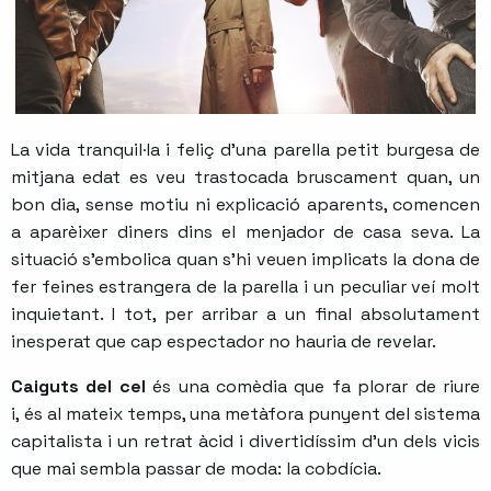
La vida tranquil·la i feliç d'una parella petit burgesa de
mitjana edat es veu trastocada bruscament quan, un
bon dia, sense motiu ni explicació aparents, comencen
a aparèixer diners dins el menjador de casa seva. La
situació s'embolica quan s'hi veuen implicats la dona de
fer feines estrangera de la parella i un peculiar veí molt
inquietant. I tot, per arribar a un final absolutament
inesperat que cap espectador no hauria de revelar.
Caiguts del cel
és una comèdia que fa plorar de riure
i, és al mateix temps, una metàfora punyent del sistema
capitalista i un retrat àcid i divertidíssim d'un dels vicis
que mai sembla passar de moda: la cobdícia.