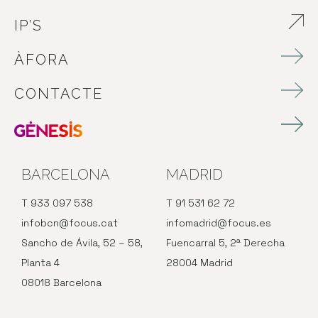
IP’S
ABRE EN NUEVA VENTANA
ÀFORA
CONTACTE
BARCELONA
MADRID
T 933 097 538
T 91 531 62 72
infobcn@focus.cat
infomadrid@focus.es
Sancho de Ávila, 52 – 58,
Fuencarral 5, 2ª Derecha
Planta 4
28004 Madrid
08018 Barcelona