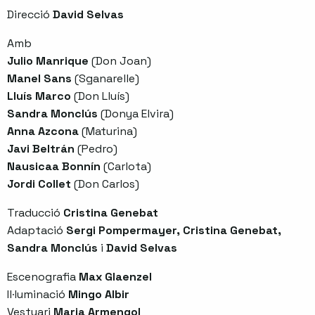
Direcció
David Selvas
Amb
Julio Manrique
(Don Joan)
Manel Sans
(Sganarelle)
Lluís Marco
(Don Lluís)
Sandra Monclús
(Donya Elvira)
Anna Azcona
(Maturina)
Javi Beltrán
(Pedro)
Nausicaa Bonnín
(Carlota)
Jordi Collet
(Don Carlos)
Traducció
Cristina Genebat
Adaptació
Sergi Pompermayer, Cristina Genebat,
Sandra Monclús
i
David Selvas
Escenografia
Max Glaenzel
Il·luminació
Mingo Albir
Vestuari
Maria Armengol