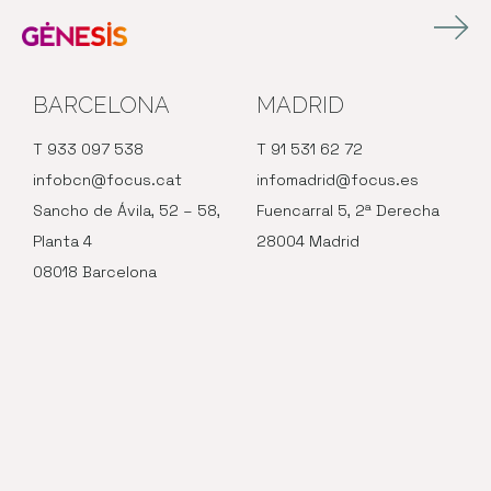
BARCELONA
MADRID
T 933 097 538
T 91 531 62 72
infobcn@focus.cat
infomadrid@focus.es
Sancho de Ávila, 52 – 58,
Fuencarral 5, 2ª Derecha
Planta 4
28004 Madrid
08018 Barcelona