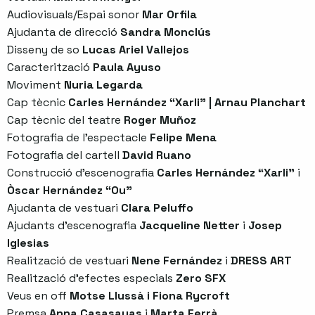
Audiovisuals/Espai sonor
Mar Orfila
Ajudanta de direcció
Sandra Monclús
Disseny de so
Lucas Ariel Vallejos
Caracterització
Paula Ayuso
Moviment
Nuria Legarda
Cap tècnic
Carles Hernández “Xarli” | Arnau Planchart
Cap tècnic del teatre
Roger Muñoz
Fotografia de l’espectacle
Felipe Mena
Fotografia del cartell
David Ruano
Construcció d’escenografia
Carles Hernández “Xarli”
i
Òscar Hernández “Ou”
Ajudanta de vestuari
Clara Peluffo
Ajudants d’escenografia
Jacqueline Netter
i
Josep
Iglesias
Realització de vestuari
Nene Fernández
i
DRESS ART
Realització d’efectes especials
Zero SFX
Veus en off
Motse Llussà i Fiona Rycroft
Premsa
Anna Casasayas
i
Marta Ferrà