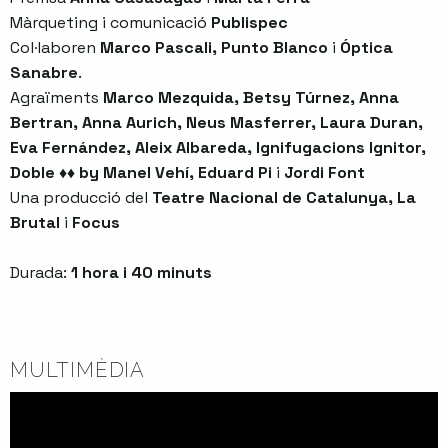
Màrqueting i comunicació
Publispec
Col·laboren
Marco Pascali, Punto Blanco
i
Óptica
Sanabre
.
Agraïments
Marco Mezquida, Betsy Túrnez, Anna
Bertran, Anna Aurich, Neus Masferrer, Laura Duran,
Eva Fernández, Aleix Albareda, Ignifugacions Ignitor,
Doble ♦♦ by Manel Vehí, Eduard Pi
i
Jordi Font
Una producció del
Teatre Nacional de Catalunya, La
Brutal
i
Focus
Durada:
1 hora i 40 minuts
MULTIMÈDIA