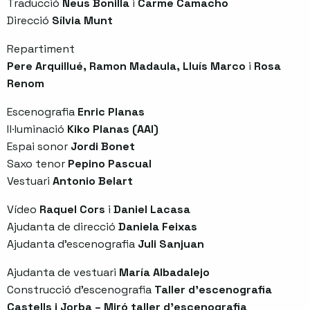
Traducció
Neus Bonilla
i
Carme Camacho
Direcció
Sílvia Munt
Repartiment
Pere Arquillué, Ramon Madaula, Lluís Marco
i
Rosa
Renom
Escenografia
Enric Planas
Il·luminació
Kiko Planas (AAI)
Espai sonor
Jordi Bonet
Saxo tenor
Pepino Pascual
Vestuari
Antonio Belart
Vídeo
Raquel Cors
i
Daniel Lacasa
Ajudanta de direcció
Daniela Feixas
Ajudanta d’escenografia
Juli Sanjuan
Ajudanta de vestuari
María Albadalejo
Construcció d’escenografia
Taller d’escenografia
Castells i Jorba – Miró taller d’escenografia