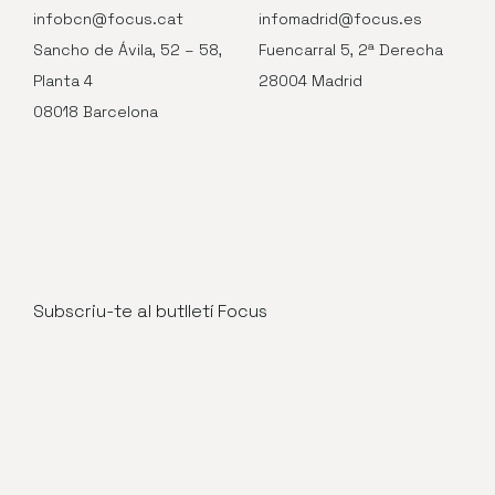
infobcn@focus.cat
infomadrid@focus.es
Sancho de Ávila, 52 – 58,
Fuencarral 5, 2ª Derecha
Planta 4
28004 Madrid
08018 Barcelona
Subscriu-te al butlletí Focus