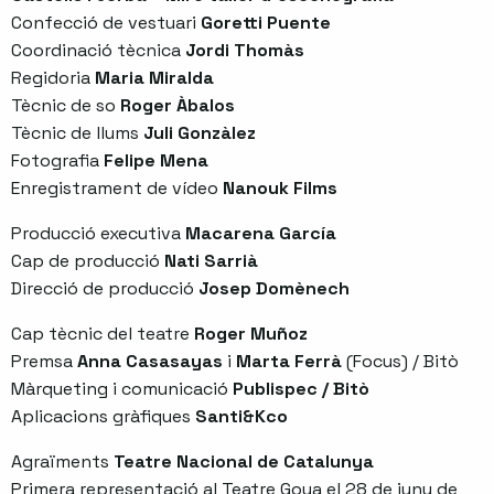
Confecció de vestuari
Goretti Puente
Coordinació tècnica
Jordi Thomàs
Regidoria
Maria Miralda
Tècnic de so
Roger Àbalos
Tècnic de llums
Juli Gonzàlez
Fotografia
Felipe Mena
Enregistrament de vídeo
Nanouk Films
Producció executiva
Macarena García
Cap de producció
Nati Sarrià
Direcció de producció
Josep Domènech
Cap tècnic del teatre
Roger Muñoz
Premsa
Anna Casasayas
i
Marta Ferrà
(Focus) / Bitò
Màrqueting i comunicació
Publispec / Bitò
Aplicacions gràfiques
Santi&Kco
Agraïments
Teatre Nacional de Catalunya
Primera representació al Teatre Goya el 28 de juny de