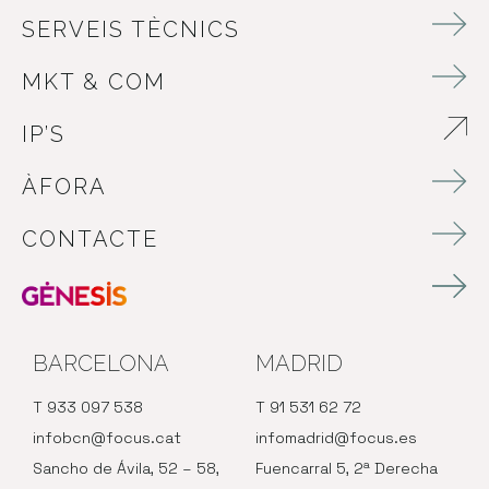
SERVEIS TÈCNICS
MKT & COM
IP’S
ABRE EN NUEVA VENTANA
ÀFORA
CONTACTE
BARCELONA
MADRID
T 933 097 538
T 91 531 62 72
infobcn@focus.cat
infomadrid@focus.es
Sancho de Ávila, 52 – 58,
Fuencarral 5, 2ª Derecha