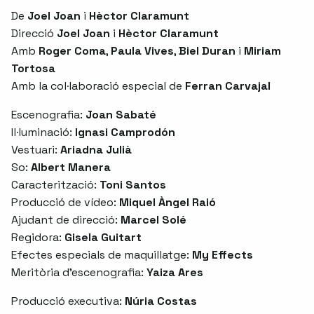
De
Joel Joan
i
Hèctor Claramunt
Direcció
Joel Joan
i
Hèctor Claramunt
Amb
Roger Coma
,
Paula Vives
,
Biel Duran
i
Miriam
Tortosa
Amb la col·laboració especial de
Ferran Carvajal
Escenografia:
Joan Sabaté
Il·luminació:
Ignasi Camprodón
Vestuari:
Ariadna Julià
So:
Albert Manera
Caracterització:
Toni Santos
Producció de vídeo:
Miquel Àngel Raió
Ajudant de direcció:
Marcel Solé
Regidora:
Gisela Guitart
Efectes especials de maquillatge:
My Effects
Meritòria d’escenografia:
Yaiza Ares
Producció executiva:
Núria Costas