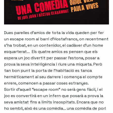
Dues parelles d'amics de tota la vida queden per fer
un escape room al barri d'Hostafrancs, on recentment
s'ha trobat, en un contenidor, el cadàver d'un home
esquarterat... Els quatre amics es pensen que els
espera un joc divertit per passar l'estona, posar a
prova la seva intel·ligència i riure una miqueta. Però
tan bon punt la porta de l'habitació es tanca
hermèticament al seu darrere i comença el compte
enrere, comencen a passar coses estranyes.
Sortir d'aquell “escape room” no serà gens fàcil, i el
joc es convertirà en un infern que posarà a prova la
seva amistat fins a límits insospitats. Encara que no
ho sembli, això és una comèdia... una comèdia de por!