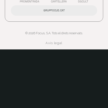
PROMENTRADA
CARTELLERA
SGCULT
ABRE EN NUEVA VENTANA
ABRE EN NUEVA VENTANA
GRUPFOCUS.CAT
© 2026 Focus, S.A. Tots el drets reservats.
Avís legal
Política de privacitat
Abre en nueva ven
Política de galetes
Accés al canal ètic
Abre en nueva vent
Política QMASST
Abre en nueva venta
Certificacions
Abre en nueva ventan
Abre en nueva ventana