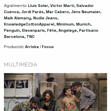
Agraïments:
Lluís Soler, Víctor Martí, Salvador
Cuenca, Jordi Parés, Mar Cabero, Jens Neumaier,
Maik Alemany, Nudie Jeans,
KnowledgeCottonApparel, Mínimum, Munich,
Penguin, Elevenparis, Fëte, Angeleye, Partisano
Barcelona, TNC
Producció:
Arriska
i
Focus
MULTIMÈDIA