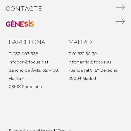
CONTACTE
BARCELONA
MADRID
T 933 097 538
T 91 531 62 72
infobcn@focus.cat
infomadrid@focus.es
Sancho de Ávila, 52 – 58,
Fuencarral 5, 2ª Derecha
Planta 4
28004 Madrid
08018 Barcelona
Subscriu-te al butlletí Focus